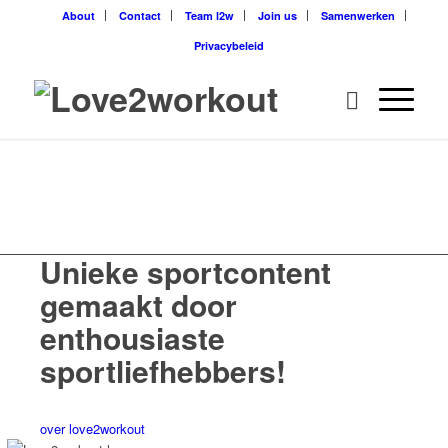
About
Contact
Team l2w
Join us
Samenwerken
Privacybeleid
Unieke sportcontent
gemaakt door
enthousiaste
sportliefhebbers!
over love2workout